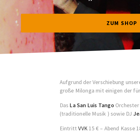
ZUM SHOP
Aufgrund der Verschiebung unsere
große Milonga mit einigen der für
Das
La San Luis Tango
Orchester 
(traditionelle Musik ) sowie DJ
Je
Eintritt
VVK
15 € – Abend Kasse 1