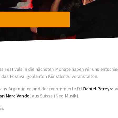
s Festivals in die nächsten Monate haben wir uns entschi
 das Festival geplanten Künstler zu veranstalten.
aus Argentinien und der renommierte DJ
Daniel Pereyra
a
an Marc Vandel
aus Suisse (Neo Musik).
8€